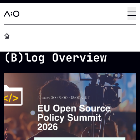
Direkt zum Inhalt
Haup
Op
(B)log Overview