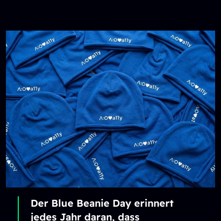
Unternehmenskommunikation.
Das Acolono-Team setzt dabei
ein sichtbares Zeichen: In einer
Fotokampagne tragen
Mitarbeitende die
namensgebenden blauen
Mützen und rufen Unternehmen
auf, die kommenden
gesetzlichen Anforderungen zur
Barrierefreiheit proaktiv als
Chance zu nutzen.
Der Blue Beanie Day erinnert
jedes Jahr daran, dass