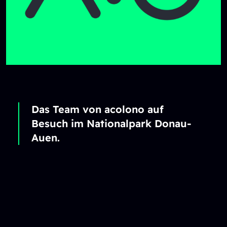
Das Team von acolono auf
Besuch im Nationalpark Donau-
Auen.
Reload content for this field
Footer