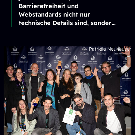
Barrierefreiheit und
Webstandards nicht nur
technische Details sind, sondern
entscheidende Erfolgsfaktoren
für moderne digitale Produkte.
Unternehmen, Teams und
Patricia Neuhauser
Communities setzen am 30.
November eine blaue Mütze auf
und zeigen damit, dass sie eine
offene und inklusive digitale
Zukunft unterstützen.