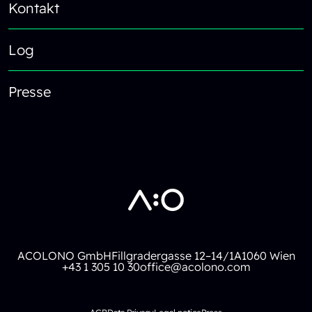
Kontakt
Log
Presse
ACOLONO GmbH
Fillgradergasse 12–14/1A
1060 Wien
+43 1 305 10 30
office@acolono.com
Footer Legal