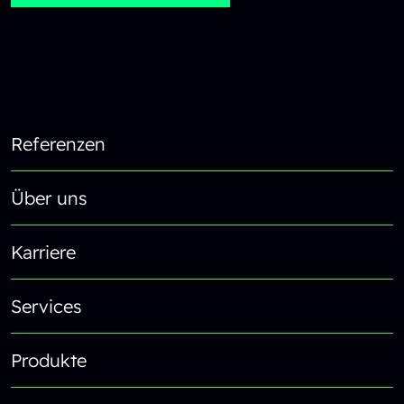
Reload content for this field
Footer
Referenzen
Über uns
Karriere
Services
Produkte