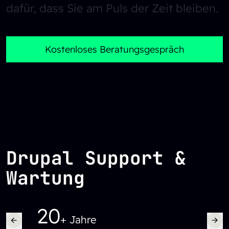
dafür, dass Sie am Puls der Zeit bleiben.
Kostenloses Beratungsgespräch
Unsere Services
Drupal Support &
Wartung
20
12
+ Jahre
+