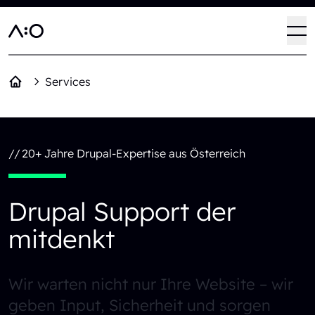
Direkt zum Inhalt
Haup
Op
Services
//
20+ Jahre Drupal-Expertise aus Österreich
Drupal Support der
mitdenkt
Wir warten nicht nur Ihre Website – wir
geben Input, Sicherheit und sorgen