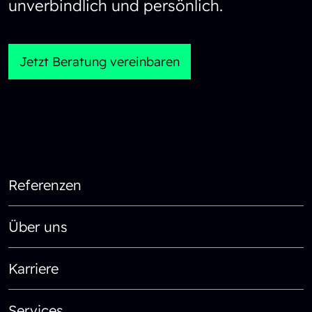
unverbindlich und persönlich.
Jetzt Beratung vereinbaren
Reload content for this field
Footer
Referenzen
Über uns
Karriere
Services